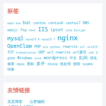
标签
bat
centos
centos6
centos7
DNS
aapt.exe
IIS
ipset
emoji
ftp
html
Lets Encrypt
nginx
mysql
mysql5.6
mysql5.7
OpenClaw
PHP
rewrite
pip
python
ssl
ssl证书
TCP
UDP
url rewrite
url重写
transmission
usb
U
wordpress
乱码
Windows
中文
优化
盘异常
wine
多开
修复
图标
批处理
报错
初始化
开机启动
自动脚本
转换
友情链接
吴昊博客
云梦编程