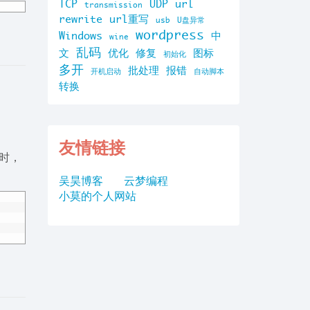
TCP
UDP
url
transmission
rewrite
url重写
usb
U盘异常
wordpress
Windows
中
wine
乱码
文
优化
修复
图标
初始化
多开
批处理
报错
开机启动
自动脚本
转换
友情链接
 时，
吴昊博客
云梦编程
小莫的个人网站