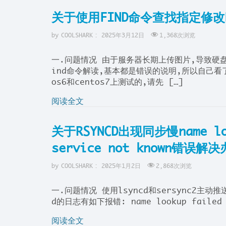
关于使用FIND命令查找指定修
by
COOLSHARK
:
2025年3月12日
1,368
次浏览
一.问题情况 由于服务器长期上传图片,导致硬
ind命令解读,基本都是错误的说明,所以自己看了
os6和centos7上测试的,请先 […]
阅读全文
关于RSYNCD出现同步慢name look
service not known错误解
by
COOLSHARK
:
2025年1月2日
2,868
次浏览
一.问题情况 使用lsyncd和sersync2主
d的日志有如下报错: name lookup failed fo
阅读全文