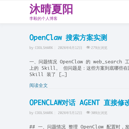
沐晴夏阳
李毅的个人博客
Skip
to
OpenClaw 搜索方案实测
content
by
COOLSHARK
:
2026年6月12日
279
次浏览
一、问题情况 OpenClaw 的 web_search
上的 Skill。 但问题是：这些方案到底哪
Skill 装了 […]
阅读全文
OPENCLAW对话 AGENT 直接修
by
COOLSHARK
:
2026年5月12日
309
次浏览
## 一、问题情况 整理 OpenClaw 配置时，发现