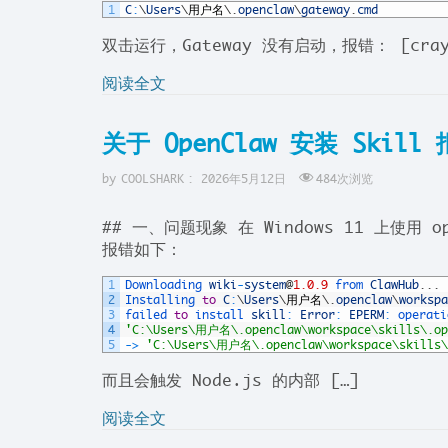
1
C
:
\
Users
\
用户名
\
.
openclaw
\
gateway
.
cmd
双击运行，Gateway 没有启动，报错： [crayon
阅读全文
关于 OpenClaw 安装 Skil
by
COOLSHARK
:
2026年5月12日
484
次浏览
## 一、问题现象 在 Windows 11 上使用 open
报错如下：
1
Downloading 
wiki
-
system
@
1.0.9
from 
ClawHub
.
.
.
2
Installing 
to
C
:
\
Users
\
用户名
\
.
openclaw
\
workspa
3
failed 
to
install 
skill
:
Error
:
EPERM
:
operati
4
'C:\Users\用户名\.openclaw\workspace\skills\.op
5
->
'C:\Users\用户名\.openclaw\workspace\skills\
而且会触发 Node.js 的内部 […]
阅读全文