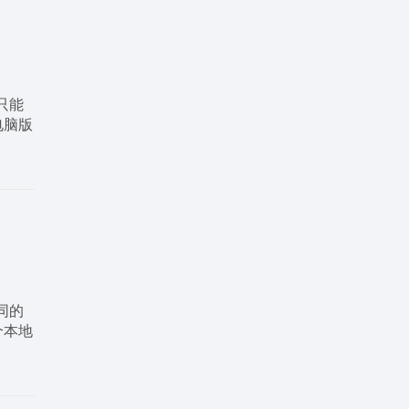
只能
电脑版
同的
个本地