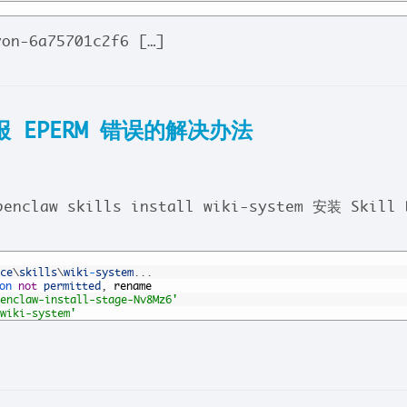
-6a75701c2f6 […]
l 报 EPERM 错误的解决办法
claw skills install wiki-system 安装 Skill
ce
\
skills
\
wiki
-
system
.
.
.
on 
not
permitted
,
rename
enclaw-install-stage-Nv8Mz6'
wiki-system'