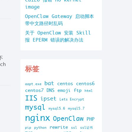
image
OpenClaw Gateway 启动脚本
带中文路径时乱码
关于 OpenClaw 安装 Skill
报 EPERM 错误的解决办法
不
ch
标签
bat
centos
centos6
aapt.exe
centos7
DNS
emoji
ftp
html
IIS
ipset
Lets Encrypt
mysql
mysql5.6
mysql5.7
nginx
OpenClaw
PHP
rewrite
pip
python
ssl
ssl证书