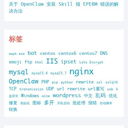
关于 OpenClaw 安装 Skill 报 EPERM 错误的解
决办法
标签
bat
centos
centos6
centos7
DNS
aapt.exe
IIS
ipset
emoji
ftp
html
Lets Encrypt
nginx
mysql
mysql5.6
mysql5.7
OpenClaw
PHP
rewrite
pip
python
ssl
ssl证书
TCP
UDP
url rewrite
url重写
transmission
usb
U
wordpress
乱码
Windows
中文
优化
盘异常
wine
多开
修复
图标
批处理
报错
初始化
开机启动
自动脚本
转换