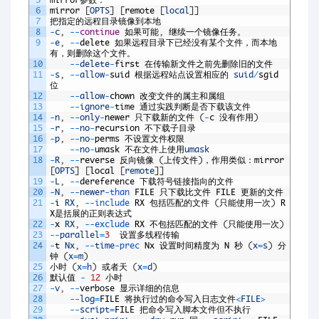
6
mirror
[
OPTS
]
[
remote
[
local
]
]
7
把指定的远程目录镜像到本地
8
-
c
,
--
continue
如果可能
,
继续一个镜像任务。
9
-
e
,
--
delete
如果远程目录下已经没有某个文件，而本地
有，则删除这个文件。
10
--
delete
-
first
在传输新文件之前先删除旧的文件
11
-
s
,
--
allow
-
suid
根据远程站点设置相应的
suid
/
sgid
位
12
--
allow
-
chown
改变文件的属主和属组
13
--
ignore
-
time
通过实践判断是否下载该文件
14
-
n
,
--
only
-
newer
只下载新的文件
(
-
c
没有作用
)
15
-
r
,
--
no
-
recursion
不下载子目录
16
-
p
,
--
no
-
perms
不设置文件权限
17
--
no
-
umask
不在文件上使用
umask
18
-
R
,
--
reverse
反向镜像
(
上传文件
)
，作用类似：
mirror
[
OPTS
]
[
local
[
remote
]
]
19
-
L
,
--
dereference
下载符号链接指向的文件
20
-
N
,
--
newer
-
than 
FILE
只下载比文件
FILE
更新的文件
21
-
i
RX
,
--
include 
RX
包括匹配的文件
(
只能使用一次
)
R
X
是括展的正则表达式
22
-
x
RX
,
--
exclude 
RX
不包括匹配的文件
(
只能使用一次
)
23
--
parallel
=
3
设置多线程传输
24
-
t
Nx
,
--
time
-
prec 
Nx
设置时间精度为
N
秒
(
x
=
s
)
分
钟
(
x
=
m
)
25
小时
(
x
=
h
)
或者天
(
x
=
d
)
26
默认值
-
12
小时
27
-
v
,
--
verbose
显示详细的信息
28
--
log
=
FILE
将执行过的命令写入日志文件
<
FILE
>
29
--
script
=
FILE
把命令写入脚本文件但不执行