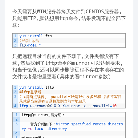
今天需要从WIN服务器拷贝文件到CENTOS服务器,
只能用FTP,默认想用ftp命令,结果发现不能全部下
载:
1
yum 
install 
ftp
2
#登录ftp后
3
ftp
>
mget *
只把远程目录当前的文件下载了,文件夹都没有下
载,然后找到了lftp命令的mirror可以达到要求,
相当于镜像,还可以同步删除远程不存在本地存在的
文件或者是增量更新(具体的看mirror参数)
1
yum 
install 
lftp
2
#lftp登录后
3
#-c是断点续传,--parallel=10是10并发多线程,后面不写目
录就是当前远程目录拉取到当前本地目录
4
lftp 
username
@
X
.
X
.
X
.
X
>
mirror
-
c
--
parallel
=
10
1
lftp
的
mirror
功能介绍：
2
3
官方介绍如下：
Mirror 
specified 
remote 
directo
ry 
to
local 
directory
4
5
mirror
参数：