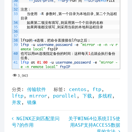
30
--
just
-
print
,
--
dry
-
run
同
--
script
=
<>
FILE
31
32
注意：
33
当使用
-
R
参数时
,
第一个目录为本地目录
,
第二个为远程
目录
34
如果第二项没有填写
,
则采用第一个个目录的名称
35
如果两项都没填写
,
则采用当前的本地和远程目录
36
37
38
lftp
的
-
e
选项，把命令直接接在
lftp
之后：
39
lftp
-
u
username
,
password
-
e
"mirror -e -n -v r
emote local"
ftpIP
40
也可以用
at
选项指定备份的时间：这样每天
1
点就会执行备份
任务。
41
lftp 
at
01
:
00
-
u
username
,
password
-
e
"mirror -
e -n remote local"
ftpIP
3,943
分类:
传输软件
标签:
centos
,
ftp
,
lftp
,
mirror
,
parallel
,
下载
,
多线程
,
并发
,
镜像
文
NGINX正则匹配里问
关于WIN64位系统IIS使
号?的作用
用ASP支持ACCESS数据
章
库的方法