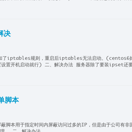
解决
了iptables规则，重启后iptables无法启动。(centos6
存配置设置开机启动就行) 二、解决办法 服务器除了要装ipset还
名单脚本
屏蔽脚本用于指定时间内屏蔽访问过多的IP，但是由于公司有非
理。 二、解决办法