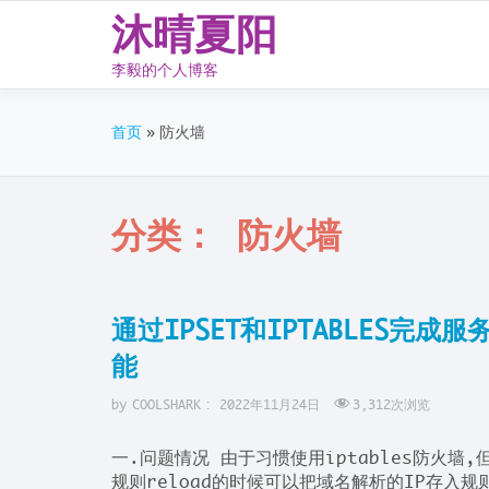
沐晴夏阳
李毅的个人博客
Skip
to
首页
防火墙
content
分类：
防火墙
通过IPSET和IPTABLES完
能
by
COOLSHARK
:
2022年11月24日
3,312
次浏览
一.问题情况 由于习惯使用iptables防火墙,但
规则reload的时候可以把域名解析的IP存入规