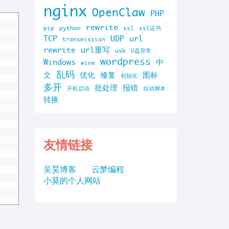
nginx
OpenClaw
PHP
rewrite
pip
python
ssl
ssl证书
TCP
UDP
url
transmission
rewrite
url重写
usb
U盘异常
wordpress
Windows
中
wine
乱码
文
优化
修复
图标
初始化
多开
批处理
报错
开机启动
自动脚本
转换
友情链接
吴昊博客
云梦编程
小莫的个人网站