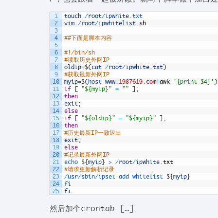
1
touch
/
root
/
ipwhite
.
txt
2
vim
/
root
/
ipwhitelist
.
sh
3
4
##下面是脚本内容
5
6
#!/bin/sh
7
#读取历史外网IP
8
oldip
=
$
(
cat
/
root
/
ipwhite
.
txt
)
9
#获取最新外网IP
10
myip
=
$
(
host 
www
.
1987619.com
|
awk
'{print $4}'
)
11
if
[
"${myip}"
=
""
]
;
12
then
13
exit
;
14
else
15
if
[
"${oldip}"
=
"${myip}"
]
;
16
then
17
#历史最新IP一致退出
18
exit
;
19
else
20
#记录最新外网IP
21
echo
$
{
myip
}
>
/
root
/
ipwhite
.
txt
22
#请求更新解析记录
23
/
usr
/
sbin
/
ipset
add
whitelist
$
{
myip
}
24
fi
25
fi
然后加个crontab […]