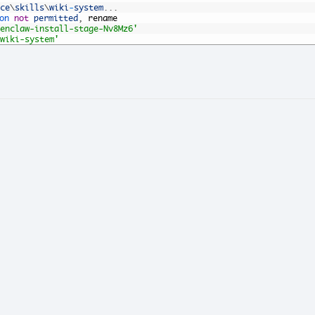
ce
\
skills
\
wiki
-
system
.
.
.
on 
not
permitted
,
rename
enclaw-install-stage-Nv8Mz6'
wiki-system'