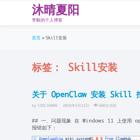
沐晴夏阳
李毅的个人博客
Skip
to
首页
Skill安装
content
标签：
Skill安装
关于 OpenClaw 安装 Skil
by
COOLSHARK
:
2026年5月12日
486
次浏览
## 一、问题现象 在 Windows 11 上使用 open
报错如下：
1
Downloading 
wiki
-
system
@
1.0.9
from 
ClawHub
.
.
.