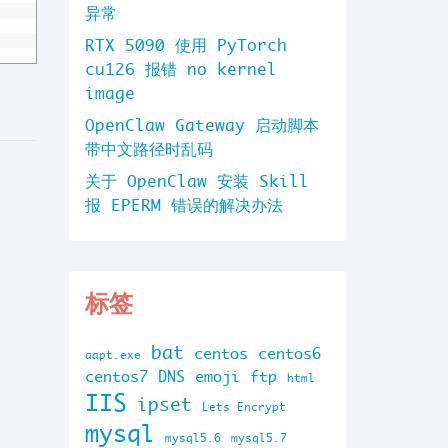
异常
RTX 5090 使用 PyTorch
cu126 报错 no kernel
image
OpenClaw Gateway 启动脚本
带中文路径时乱码
关于 OpenClaw 安装 Skill
报 EPERM 错误的解决办法
标签
bat
centos
centos6
aapt.exe
centos7
DNS
emoji
ftp
html
IIS
ipset
Lets Encrypt
mysql
mysql5.6
mysql5.7