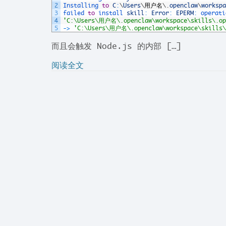
2
Installing 
to
C
:
\
Users
\
用户名
\
.
openclaw
\
workspa
3
failed 
to
install 
skill
:
Error
:
EPERM
:
operati
4
'C:\Users\用户名\.openclaw\workspace\skills\.op
5
->
'C:\Users\用户名\.openclaw\workspace\skills\
而且会触发 Node.js 的内部 […]
阅读全文