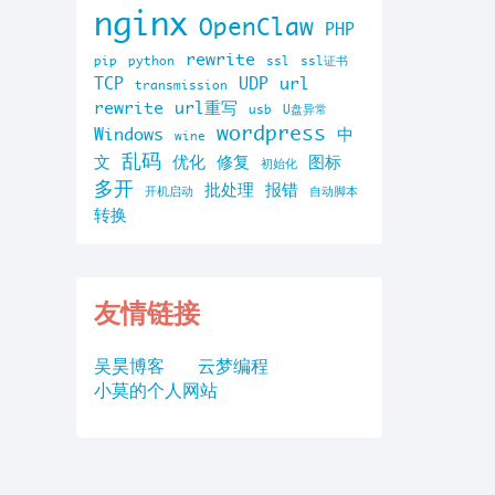
nginx
OpenClaw
PHP
rewrite
pip
python
ssl
ssl证书
TCP
UDP
url
transmission
rewrite
url重写
usb
U盘异常
wordpress
Windows
中
wine
乱码
文
优化
修复
图标
初始化
多开
批处理
报错
开机启动
自动脚本
转换
友情链接
吴昊博客
云梦编程
小莫的个人网站