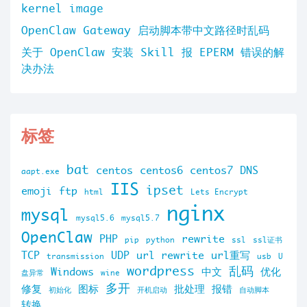
kernel image
OpenClaw Gateway 启动脚本带中文路径时乱码
关于 OpenClaw 安装 Skill 报 EPERM 错误的解
决办法
标签
bat
centos
centos6
centos7
DNS
aapt.exe
IIS
ipset
emoji
ftp
html
Lets Encrypt
nginx
mysql
mysql5.6
mysql5.7
OpenClaw
PHP
rewrite
pip
python
ssl
ssl证书
TCP
UDP
url rewrite
url重写
transmission
usb
U
wordpress
乱码
Windows
中文
优化
盘异常
wine
多开
修复
图标
批处理
报错
初始化
开机启动
自动脚本
转换