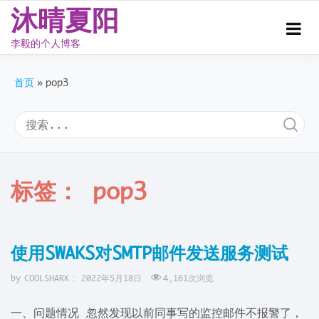
沐晴夏阳
李毅的个人博客
Skip
to
首页
pop3
content
标签：
pop3
使用SWAKS对SMTP邮件发送服务测试
by
COOLSHARK
:
2022年5月18日
4,161
次浏览
一、问题情况 忽然发现以前同事写的监控邮件不报警了，