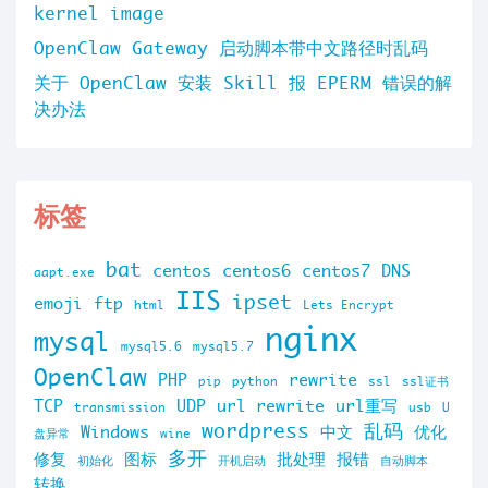
kernel image
OpenClaw Gateway 启动脚本带中文路径时乱码
关于 OpenClaw 安装 Skill 报 EPERM 错误的解
决办法
标签
bat
centos
centos6
centos7
DNS
aapt.exe
IIS
ipset
emoji
ftp
html
Lets Encrypt
nginx
mysql
mysql5.6
mysql5.7
OpenClaw
PHP
rewrite
pip
python
ssl
ssl证书
TCP
UDP
url rewrite
url重写
transmission
usb
U
wordpress
乱码
Windows
中文
优化
盘异常
wine
多开
修复
图标
批处理
报错
初始化
开机启动
自动脚本
转换