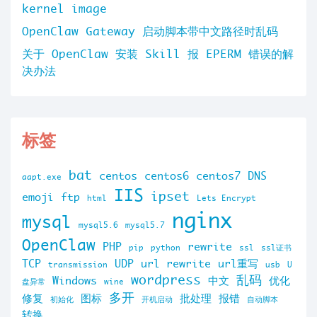
kernel image
OpenClaw Gateway 启动脚本带中文路径时乱码
关于 OpenClaw 安装 Skill 报 EPERM 错误的解
决办法
标签
bat
centos
centos6
centos7
DNS
aapt.exe
IIS
ipset
emoji
ftp
html
Lets Encrypt
nginx
mysql
mysql5.6
mysql5.7
OpenClaw
PHP
rewrite
pip
python
ssl
ssl证书
TCP
UDP
url rewrite
url重写
transmission
usb
U
wordpress
乱码
Windows
中文
优化
盘异常
wine
多开
修复
图标
批处理
报错
初始化
开机启动
自动脚本
转换