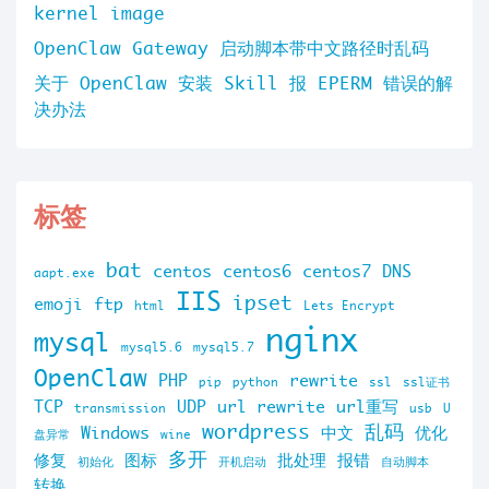
kernel image
OpenClaw Gateway 启动脚本带中文路径时乱码
关于 OpenClaw 安装 Skill 报 EPERM 错误的解
决办法
标签
bat
centos
centos6
centos7
DNS
aapt.exe
IIS
ipset
emoji
ftp
html
Lets Encrypt
nginx
mysql
mysql5.6
mysql5.7
OpenClaw
PHP
rewrite
pip
python
ssl
ssl证书
TCP
UDP
url rewrite
url重写
transmission
usb
U
wordpress
乱码
Windows
中文
优化
盘异常
wine
多开
修复
图标
批处理
报错
初始化
开机启动
自动脚本
转换