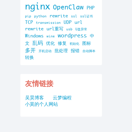
nginx
OpenClaw
PHP
rewrite
pip
python
ssl
ssl证书
TCP
UDP
url
transmission
rewrite
url重写
usb
U盘异常
wordpress
Windows
中
wine
乱码
文
优化
修复
图标
初始化
多开
批处理
报错
开机启动
自动脚本
转换
友情链接
吴昊博客
云梦编程
小莫的个人网站