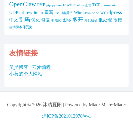
OpenClaw
PHP
rewrite
TCP
pip
python
ssl
ssl证书
transmission
wordpress
UDP
url rewrite
url重写
Windows
usb
U盘异常
wine
乱码
多开
中文
优化
修复
图标
批处理
报错
初始化
开机启动
转换
自动脚本
友情链接
吴昊博客
云梦编程
小莫的个人网站
Copyright © 2026
沐晴夏阳
| Powered by Miao~Miao~Miao~
沪ICP备2021012978号-1