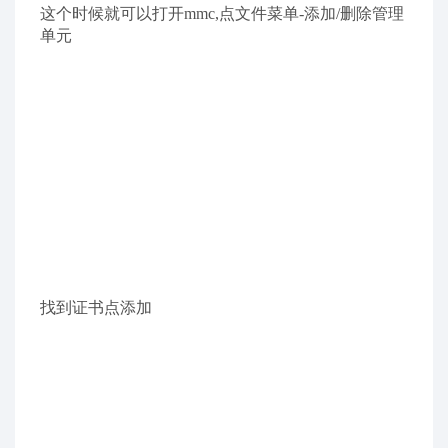
点浏览放入受信任的根证书颁发机构
然后确定下一页,完成即可,如果出现安全提示之类的.
选是即可.导入完成会出有提示.
这个时候就可以打开mmc,点文件菜单-添加/删除管理
单元