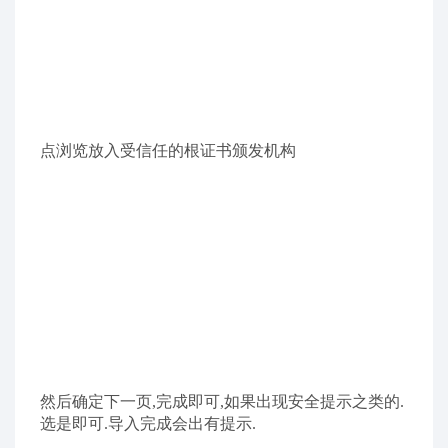
然后安装证书,如果出现选择当前用户还是本地计算
机,选哪个都行,因为很少切换windows用户,想省事就
选本地计算机,但是会需要管理员权限,win7导入应该
没有这一步
导入时选择证书存储位置