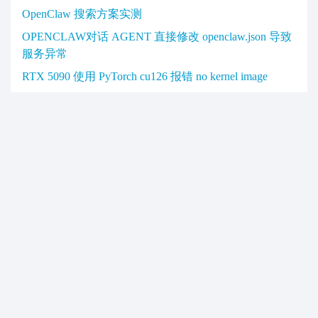
文
关于NGINX的STREAM模
关于NGINX的ERROR
日志an upstream response is
块端口转发服务
章
buffered to a temporary file
导
解决办法
航
近期文章
OpenClaw 搜索方案实测
OPENCLAW对话 AGENT 直接修改 openclaw.json 导致
服务异常