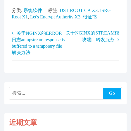
完成-确定.然后找到左边证书展开左边三角箭头,然后
找到受信任的根证书颁发机构,看下列表里是否已经
有ISRG Root X1的证书
确认证书已经存在以后,关闭掉浏览器重开然后访问R
3中间件签发的网站证书时就变成可信了.这个应该是
老版本系统没有安装到证书补丁造成的,可以按照这
个方法自己手动导入一次根证书.
3,029
分类:
系统软件
标签:
DST ROOT CA X3
,
ISRG
Root X1
,
Let's Encrypt Authority X3
,
根证书