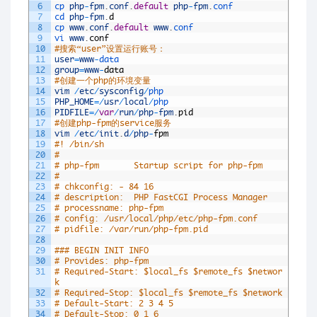
6
cp 
php
-
fpm
.
conf
.
default
php
-
fpm
.
conf
7
cd 
php
-
fpm
.
d
8
cp 
www
.
conf
.
default
www
.
conf
9
vi 
www
.
conf
10
#搜索“user”设置运行账号：
11
user
=
www
-
data
12
group
=
www
-
data
13
#创建一个php的环境变量
14
vim
/
etc
/
sysconfig
/
php
15
PHP_HOME
=
/
usr
/
local
/
php
16
PIDFILE
=
/
var
/
run
/
php
-
fpm
.
pid
17
#创建php-fpm的service服务
18
vim
/
etc
/
init
.
d
/
php
-
fpm
19
#! /bin/sh
20
#
21
# php-fpm       Startup script for php-fpm
22
#
23
# chkconfig: - 84 16
24
# description:  PHP FastCGI Process Manager
25
# processname: php-fpm
26
# config: /usr/local/php/etc/php-fpm.conf
27
# pidfile: /var/run/php-fpm.pid
28
29
### BEGIN INIT INFO
30
# Provides: php-fpm
31
# Required-Start: $local_fs $remote_fs $networ
k
32
# Required-Stop: $local_fs $remote_fs $network
33
# Default-Start: 2 3 4 5
34
# Default-Stop: 0 1 6