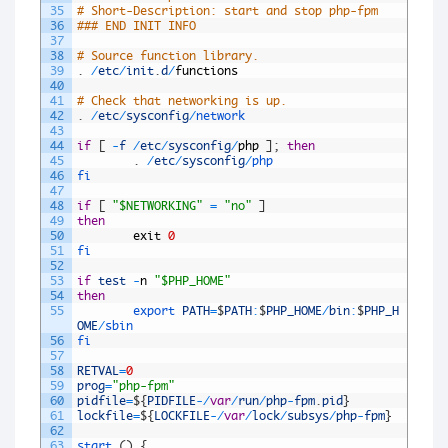
35
# Short-Description: start and stop php-fpm
36
### END INIT INFO
37
38
# Source function library.
39
.
/
etc
/
init
.
d
/
functions
40
41
# Check that networking is up.
42
.
/
etc
/
sysconfig
/
network
43
44
if
[
-
f
/
etc
/
sysconfig
/
php
]
;
then
45
.
/
etc
/
sysconfig
/
php
46
fi
47
48
if
[
"$NETWORKING"
=
"no"
]
49
then
50
exit
0
51
fi
52
53
if
test
-
n
"$PHP_HOME"
54
then
55
export 
PATH
=
$
PATH
:
$
PHP_HOME
/
bin
:
$
PHP_H
OME
/
sbin
56
fi
57
58
RETVAL
=
0
59
prog
=
"php-fpm"
60
pidfile
=
$
{
PIDFILE
-
/
var
/
run
/
php
-
fpm
.
pid
}
61
lockfile
=
$
{
LOCKFILE
-
/
var
/
lock
/
subsys
/
php
-
fpm
}
62
63
start
(
)
{