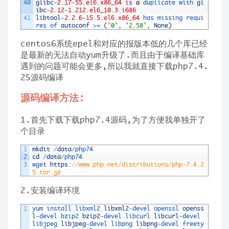
40
glibc
-
2.17
-
55.el6.x86_64
is
a
duplicate 
with 
gl
ibc
-
2.12
-
1.212.el6_10.3.i686
41
libtool
-
2.2.6
-
15.5.el6.x86_64
has 
missing 
requi
res 
of 
autoconf
>=
(
'0'
,
'2.58'
,
None
)
centos6系统epel和对应的报版本低的几个库已经
是最新的无法自动yum升级了.而且由于编译基础库
遇到的问题可能会更多,所以我就直接下载php7.4.
25源码编译
源码编译方法:
1.首先下载下载php7.4源码,为了方便我单独开了
个目录
1
mkdit
/
data
/
php74
2
cd
/
data
/
php74
3
wget 
https
:
//www.php.net/distributions/php-7.4.2
5.tar.gz
2.安装编译环境
1
yum 
install 
libxml2 
libxml2
-
devel 
openssl 
openss
l
-
devel 
bzip2 
bzip2
-
devel 
libcurl 
libcurl
-
devel 
libjpeg 
libjpeg
-
devel 
libpng 
libpng
-
devel 
freety