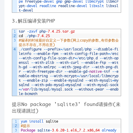
pe 
freetype
-
devel 
gmp 
gmp
-
devel 
libmcrypt 
libmcr
ypt
-
devel 
readline 
readline
-
devel 
libxslt 
libxsl
t
-
devel
3.解压编译安装PHP
1
tar
-
zxvf 
php
-
7.4.25.tar.gz
2
cd
.
/
php
-
7.4.25
3
#编译的时候最好自定义一下参数(网上copy的参数,有些参数会
提示不存在,不用在意)
4
.
/
configure
--
prefix
=
/
usr
/
local
/
php
--
disable
-
fi
leinfo
--
enable
-
fpm
--
with
-
config
-
file
-
path
=
/
etc
--
with
-
config
-
file
-
scan
-
dir
=
/
etc
/
php
.
d
--
with
-
op
enssl
--
with
-
zlib
--
with
-
curl
--
enable
-
ftp
--
wit
h
-
gd
--
with
-
xmlrpc
--
with
-
jpeg
-
dir
--
with
-
png
-
di
r
--
with
-
freetype
-
dir
--
enable
-
gd
-
native
-
ttf
--
e
nable
-
mbstring
--
with
-
mcrypt
=
/
usr
/
local
/
libmcryp
t
--
enable
-
zip
--
enable
-
mysqlnd
--
with
-
mysqli
=
my
sqlnd
--
with
-
pdo
-
mysql
=
mysqlnd
--
with
-
mysql
-
sock
=
/
var
/
lib
/
mysql
/
mysql
.
sock
--
without
-
pear
--
enab
le
-
bcmath
提示No package 'sqlite3' found请操作(未
出现请跳过)
1
yum 
install 
sqlite
2
#提示
3
Package
sqlite
-
3.6.20
-
1.el6_7.2.x86_64
already 