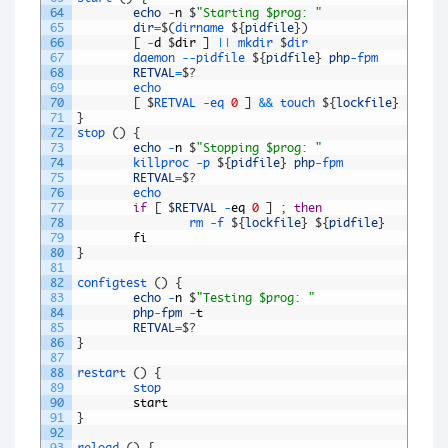
64
echo
-
n
$
"Starting $prog: "
65
dir
=
$
(
dirname
$
{
pidfile
}
)
66
[
-
d
$
dir
]
||
mkdir
$
dir
67
daemon
--
pidfile
$
{
pidfile
}
php
-
fpm
68
RETVAL
=
$
?
69
echo
70
[
$
RETVAL
-
eq
0
]
&&
touch
$
{
lockfile
}
71
}
72
stop
(
)
{
73
echo
-
n
$
"Stopping $prog: "
74
killproc
-
p
$
{
pidfile
}
php
-
fpm
75
RETVAL
=
$
?
76
echo
77
if
[
$
RETVAL
-
eq
0
]
;
then
78
rm
-
f
$
{
lockfile
}
$
{
pidfile
}
79
fi
80
}
81
82
configtest
(
)
{
83
echo
-
n
$
"Testing $prog: "
84
php
-
fpm
-
t
85
RETVAL
=
$
?
86
}
87
88
restart
(
)
{
89
stop
90
start
91
}
92
93
reload
(
)
{