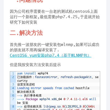
因为公司程序需要在一台老的测试机centos6上面
运行一个新框架,最低需要php7.4.25,于是就开始
研究下如何安装
二.解决方法
首先推一波朋友的一键安装包wlnmp,如果可以成功
的朋友就不用再编译安装了.
CentOS6 yum安装php7.4（基于WLNMP包）
但是我按安装方法安装后提示
1
yum 
install 
wphp74
2
已加载插件：
fastestmirror
,
refresh
-
packagekit
,
se
curity
3
设置安装进程
4
Loading 
mirror 
speeds 
from 
cached 
hostfile
5
解决依赖关系
6
--
>
执行事务检查
7
--
->
Package
wphp74
.
x86
_
64
0
:
7.4.11
-
1.el6
will 
be
安装
8
--
>
处理依赖关系
libjpeg
.
so
.
9
(
LIBJPEG_9
.
0
)
(
64bi