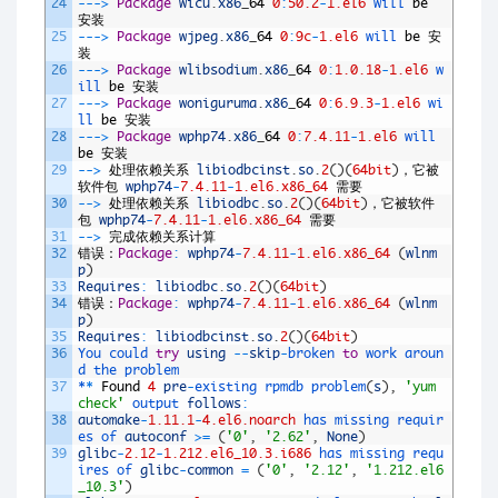
24
--
->
Package
wicu
.
x86
_
64
0
:
50.2
-
1.el6
will 
be
安装
25
--
->
Package
wjpeg
.
x86
_
64
0
:
9c
-
1.el6
will 
be
安
装
26
--
->
Package
wlibsodium
.
x86
_
64
0
:
1.0.18
-
1.el6
w
ill 
be
安装
27
--
->
Package
woniguruma
.
x86
_
64
0
:
6.9.3
-
1.el6
wi
ll 
be
安装
28
--
->
Package
wphp74
.
x86
_
64
0
:
7.4.11
-
1.el6
will 
be
安装
29
--
>
处理依赖关系
libiodbcinst
.
so
.
2
(
)
(
64bit
)
，它被
软件包
wphp74
-
7.4.11
-
1.el6.x86_64
需要
30
--
>
处理依赖关系
libiodbc
.
so
.
2
(
)
(
64bit
)
，它被软件
包
wphp74
-
7.4.11
-
1.el6.x86_64
需要
31
--
>
完成依赖关系计算
32
错误：
Package
:
wphp74
-
7.4.11
-
1.el6.x86_64
(
wlnm
p
)
33
Requires
:
libiodbc
.
so
.
2
(
)
(
64bit
)
34
错误：
Package
:
wphp74
-
7.4.11
-
1.el6.x86_64
(
wlnm
p
)
35
Requires
:
libiodbcinst
.
so
.
2
(
)
(
64bit
)
36
You 
could 
try
using
--
skip
-
broken 
to
work 
aroun
d 
the 
problem
37
*
*
Found
4
pre
-
existing 
rpmdb 
problem
(
s
)
,
'yum 
check'
output 
follows
:
38
automake
-
1.11.1
-
4.el6.noarch
has 
missing 
requir
es 
of 
autoconf
>=
(
'0'
,
'2.62'
,
None
)
39
glibc
-
2.12
-
1.212.el6_10.3.i686
has 
missing 
requ
ires 
of 
glibc
-
common
=
(
'0'
,
'2.12'
,
'1.212.el6
_10.3'
)