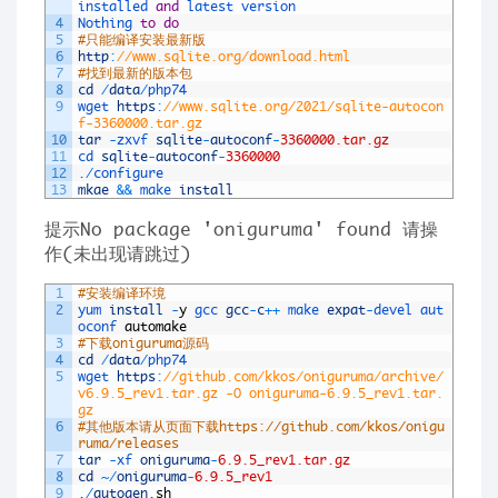
installed 
and
latest 
version
4
Nothing 
to
do
5
#只能编译安装最新版
6
http
:
//www.sqlite.org/download.html
7
#找到最新的版本包
8
cd
/
data
/
php74
9
wget 
https
:
//www.sqlite.org/2021/sqlite-autocon
f-3360000.tar.gz
10
tar
-
zxvf 
sqlite
-
autoconf
-
3360000.tar.gz
11
cd 
sqlite
-
autoconf
-
3360000
12
.
/
configure
13
mkae
&&
make 
install
提示No package 'oniguruma' found 请操
作(未出现请跳过)
1
#安装编译环境
2
yum 
install
-
y
gcc 
gcc
-
c
++
make 
expat
-
devel 
aut
oconf 
automake
3
#下载oniguruma源码
4
cd
/
data
/
php74
5
wget 
https
:
//github.com/kkos/oniguruma/archive/
v6.9.5_rev1.tar.gz -O oniguruma-6.9.5_rev1.tar.
gz
6
#其他版本请从页面下载https://github.com/kkos/onigu
ruma/releases
7
tar
-
xf 
oniguruma
-
6.9.5_rev1.tar.gz
8
cd
~
/
oniguruma
-
6.9.5_rev1
9
.
/
autogen
.
sh