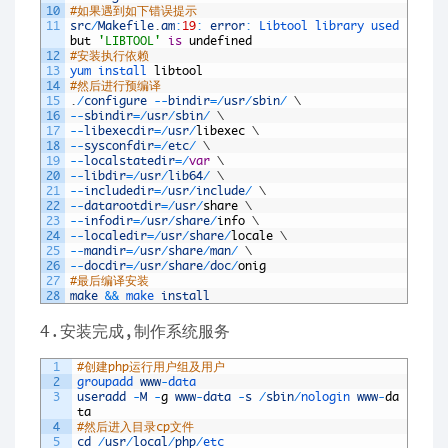
10
#如果遇到如下错误提示
11
src
/
Makefile
.
am
:
19
:
error
:
Libtool 
library 
used 
but
'LIBTOOL'
is
undefined
12
#安装执行依赖
13
yum 
install 
libtool
14
#然后进行预编译
15
.
/
configure
--
bindir
=
/
usr
/
sbin
/
\
16
--
sbindir
=
/
usr
/
sbin
/
\
17
--
libexecdir
=
/
usr
/
libexec
\
18
--
sysconfdir
=
/
etc
/
\
19
--
localstatedir
=
/
var
\
20
--
libdir
=
/
usr
/
lib64
/
\
21
--
includedir
=
/
usr
/
include
/
\
22
--
datarootdir
=
/
usr
/
share
\
23
--
infodir
=
/
usr
/
share
/
info
\
24
--
localedir
=
/
usr
/
share
/
locale
\
25
--
mandir
=
/
usr
/
share
/
man
/
\
26
--
docdir
=
/
usr
/
share
/
doc
/
onig
27
#最后编译安装
28
make
&&
make 
install
4.安装完成,制作系统服务
1
#创建php运行用户组及用户
2
groupadd 
www
-
data
3
useradd
-
M
-
g
www
-
data
-
s
/
sbin
/
nologin 
www
-
da
ta
4
#然后进入目录cp文件
5
cd
/
usr
/
local
/
php
/
etc