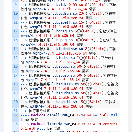
t
)
，它被软件包
wphp74
-
7.4.11
-
1.el6.x86_64
需要
9
--
>
处理依赖关系
libtidy
-
0.99.so.0
(
)
(
64bit
)
，它被
软件包
wphp74
-
7.4.11
-
1.el6.x86_64
需要
10
--
>
处理依赖关系
libsodium
.
so
.
23
(
)
(
64bit
)
，它被软
件包
wphp74
-
7.4.11
-
1.el6.x86_64
需要
11
--
>
处理依赖关系
libpspell
.
so
.
15
(
)
(
64bit
)
，它被软
件包
wphp74
-
7.4.11
-
1.el6.x86_64
需要
12
--
>
处理依赖关系
libonig
.
so
.
5
(
)
(
64bit
)
，它被软件包
wphp74
-
7.4.11
-
1.el6.x86_64
需要
13
--
>
处理依赖关系
libjpeg
.
so
.
9
(
)
(
64bit
)
，它被软件包
wphp74
-
7.4.11
-
1.el6.x86_64
需要
14
--
>
处理依赖关系
libiodbcinst
.
so
.
2
(
)
(
64bit
)
，它被
软件包
wphp74
-
7.4.11
-
1.el6.x86_64
需要
15
--
>
处理依赖关系
libiodbc
.
so
.
2
(
)
(
64bit
)
，它被软件
包
wphp74
-
7.4.11
-
1.el6.x86_64
需要
16
--
>
处理依赖关系
libicuuc
.
so
.
50
(
)
(
64bit
)
，它被软件
包
wphp74
-
7.4.11
-
1.el6.x86_64
需要
17
--
>
处理依赖关系
libicuio
.
so
.
50
(
)
(
64bit
)
，它被软件
包
wphp74
-
7.4.11
-
1.el6.x86_64
需要
18
--
>
处理依赖关系
libicui18n
.
so
.
50
(
)
(
64bit
)
，它被软
件包
wphp74
-
7.4.11
-
1.el6.x86_64
需要
19
--
>
处理依赖关系
libicudata
.
so
.
50
(
)
(
64bit
)
，它被软
件包
wphp74
-
7.4.11
-
1.el6.x86_64
需要
20
--
>
处理依赖关系
libaspell
.
so
.
15
(
)
(
64bit
)
，它被软
件包
wphp74
-
7.4.11
-
1.el6.x86_64
需要
21
--
>
执行事务检查
22
--
->
Package
aspell
.
x86
_
64
12
:
0.60.6
-
12.el6
wil
l 
be
安装
23
--
->
Package
libtidy
.
x86
_
64
0
:
0.99.0
-
19.2007061
5.1.el6
will 
be
安装